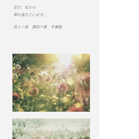
恋が、私から
零れ落ちています。
百人一首 第四十番 平兼盛