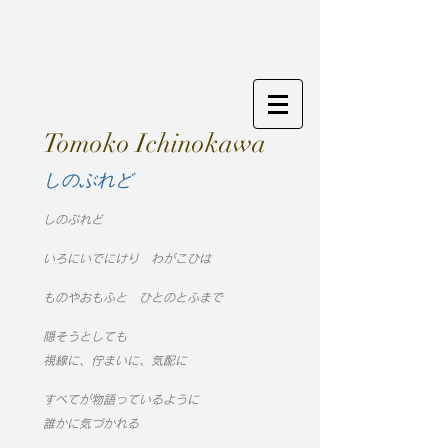
Tomoko Ichinokawa
しのぶれど​
しのぶれど
いろにいでにけり わがこひは
ものやおもふと ひとのとふまで
隠そうとしても
視線に、佇まいに、気配に
すべてが物語っているように
誰かに気づかれる