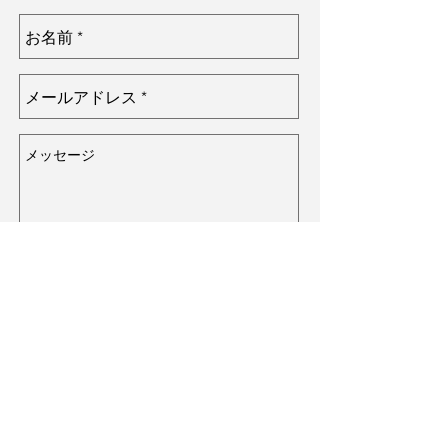
Send
© 2023 by Peter Collins. Proudly
created with
Wix.com
このサイト内に掲載されている文章、画像等の